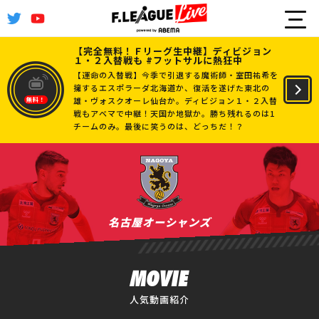
【完全無料！Ｆリーグ生中継】ディビジョン
１・２入替戦も #フットサルに熱狂中
【運命の入替戦】今季で引退する魔術師・室田祐希を
擁するエスポラーダ北海道か、復活を遂げた東北の
雄・ヴォスクオーレ仙台か。ディビジョン１・２入替
無料！
戦もアベマで中継！天国か地獄か。勝ち残れるのは1
チームのみ。最後に笑うのは、どっちだ！？
名古屋オーシャンズ
MOVIE
人気動画紹介