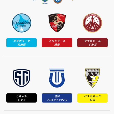
エスポラーダ
バルドラール
フウガドール
北海道
浦安
すみだ
しながわ
立川
ペスカドーラ
シティ
アスレティックＦＣ
町田